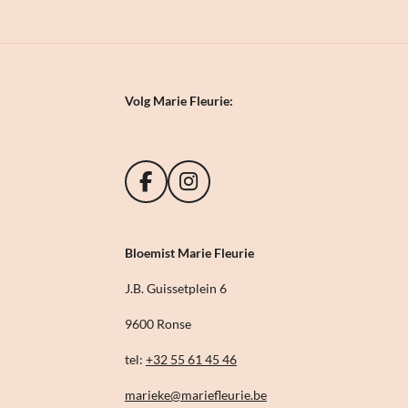
Volg Marie Fleurie:
F
I
a
n
c
s
e
t
Bloemist Marie Fleurie
b
a
o
g
J.B. Guissetplein 6
o
r
9600 Ronse
k
a
m
tel:
+32 55 61 45 46
marieke@mariefleurie.be