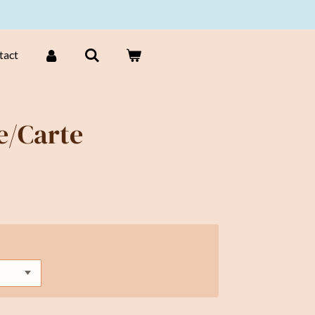
tact
e/Carte