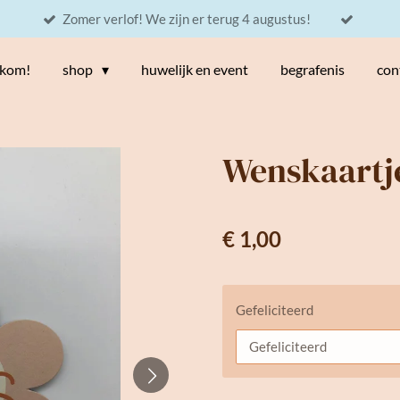
Zomer verlof! We zijn er terug 4 augustus!
kom!
shop
huwelijk en event
begrafenis
con
Wenskaartj
€ 1,00
Gefeliciteerd