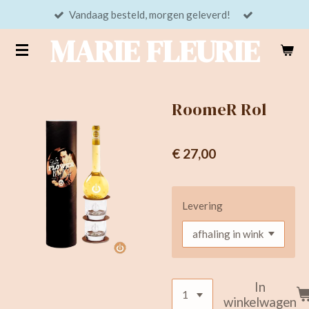
Vandaag besteld, morgen geleverd!
Ga
direct
MARIE FLEURIE
naar
de
hoofdinhoud
RoomeR Rol
€ 27,00
Levering
In
winkelwagen