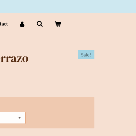
tact
errazo
Sale!