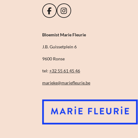
F
I
a
n
c
s
e
t
Bloemist Marie Fleurie
b
a
o
g
J.B. Guissetplein 6
o
r
9600 Ronse
k
a
m
tel:
+32 55 61 45 46
marieke@mariefleurie.be