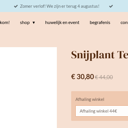
Zomer verlof! We zijn er terug 4 augustus!
kom!
shop
huwelijk en event
begrafenis
con
Snijplant T
€ 30,80
€ 44,00
Afhaling winkel