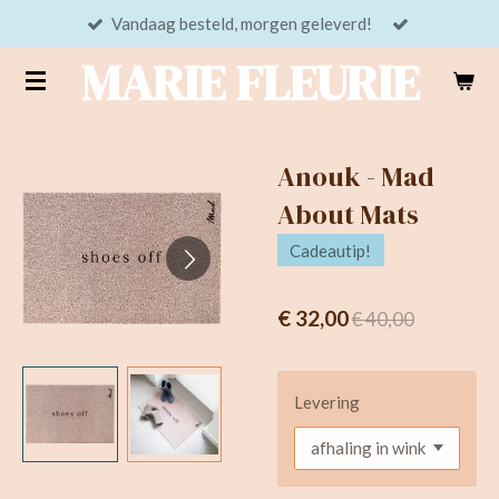
Vandaag besteld, morgen geleverd!
Ga
direct
MARIE FLEURIE
naar
de
hoofdinhoud
Anouk - Mad
About Mats
Cadeautip!
€ 32,00
€ 40,00
Levering