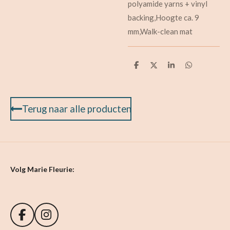
polyamide yarns + vinyl
backing,Hoogte ca. 9
mm,Walk-clean mat
D
D
S
D
e
e
h
e
l
e
a
l
e
l
r
e
n
e
n
Terug naar alle producten
Volg Marie Fleurie:
F
I